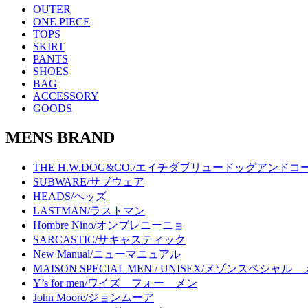
OUTER
ONE PIECE
TOPS
SKIRT
PANTS
SHOES
BAG
ACCESSORY
GOODS
MENS BRAND
THE H.W.DOG&CO./エイチダブリュードッグアンドコ
SUBWARE/サブウェア
HEADS/ヘッズ
LASTMAN/ラストマン
Hombre Nino/オンブレニーニョ
SARCASTIC/サキャスティック
New Manual/ニューマニュアル
MAISON SPECIAL MEN / UNISEX/メゾンスペシ
Y’s for men/ワイズ フォー メン
John Moore/ジョンムーア