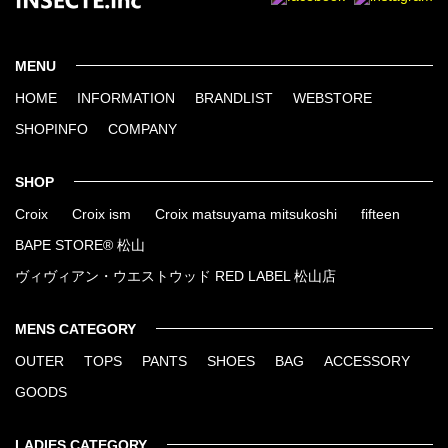
MENU
HOME
INFORMATION
BRANDLIST
WEBSTORE
SHOPINFO
COMPANY
SHOP
Croix
Croix ism
Croix matsuyama mitsukoshi
fifteen
BAPE STORE® 松山
ヴィヴィアン・ウエストウッド RED LABEL 松山店
MENS CATEGORY
OUTER
TOPS
PANTS
SHOES
BAG
ACCESSORY
GOODS
LADIES CATEGORY