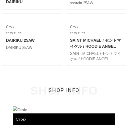
DAIRIKU
ssstein 25AW
Croix
Croix
2025.11.07
2025.11.07
DAIRIKU 25AW
SAINT MICHAEL / セントマ
イケル / HOODIE ANGEL
DAIRIKU 25AW
SAINT MICHAEL / セントマイ
ケル / HOODIE ANGEL
SHOP INFO
SHOP INFO
Croix