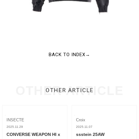
BACK TO INDEX→
OTHER ARTICLE
OTHER ARTICLE
INSECTE
Croix
2025.11.29
2025.11.07
CONVERSE WEAPON HI x
ssstein 25AW