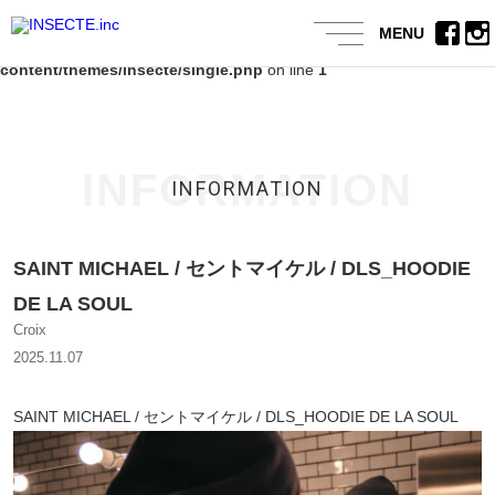
Warning
: Use of undefined constant - assumed ' ' (this will throw an
MENU
Error in a future version of PHP) in
/home/users/2/adgrow/web/insecte/wp-
content/themes/insecte/single.php
on line
1
INFORMATION
INFORMATION
SAINT MICHAEL / セントマイケル / DLS_HOODIE
DE LA SOUL
Croix
2025.11.07
SAINT MICHAEL / セントマイケル / DLS_HOODIE DE LA SOUL