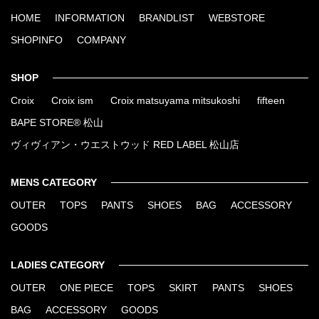
HOME
INFORMATION
BRANDLIST
WEBSTORE
SHOPINFO
COMPANY
SHOP
Croix
Croix ism
Croix matsuyama mitsukoshi
fifteen
BAPE STORE® 松山
ヴィヴィアン・ウエストウッド RED LABEL 松山店
MENS CATEGORY
OUTER
TOPS
PANTS
SHOES
BAG
ACCESSORY
GOODS
LADIES CATEGORY
OUTER
ONE PIECE
TOPS
SKIRT
PANTS
SHOES
BAG
ACCESSORY
GOODS