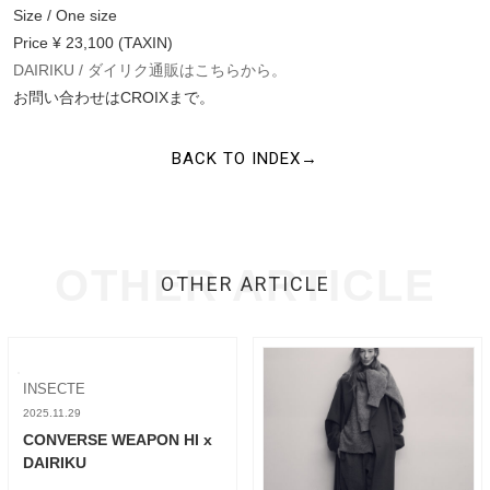
Size / One size
Price ¥ 23,100 (TAXIN)
DAIRIKU / ダイリク通販はこちらから。
お問い合わせはCROIXまで。
BACK TO INDEX→
OTHER ARTICLE
OTHER ARTICLE
INSECTE
2025.11.29
CONVERSE WEAPON HI x
DAIRIKU