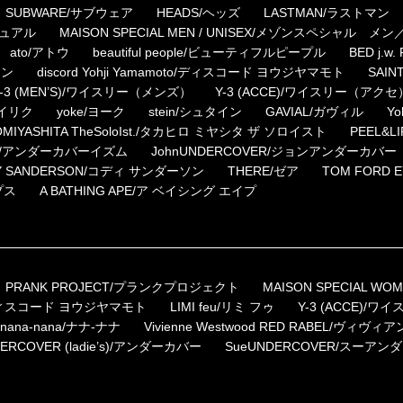
SUBWARE/サブウェア
HEADS/ヘッズ
LASTMAN/ラストマン
ニュアル
MAISON SPECIAL MEN / UNISEX/メゾンスペシャル 
ato/アトウ
beautiful people/ビューティフルピープル
BED j.
マン
discord Yohji Yamamoto/ディスコード ヨウジヤマモト
SAI
Y-3 (MEN’S)/ワイスリー（メンズ）
Y-3 (ACCE)/ワイスリー（アクセ
ダイリク
yoke/ヨーク
stein/シュタイン
GAVIAL/ガヴィル
Y
OMIYASHITA TheSoloIst./タカヒロ ミヤシタ ザ ソロイスト
PEEL&
rism/アンダーカバーイズム
JohnUNDERCOVER/ジョンアンダーカバー
Y SANDERSON/コディ サンダーソン
THERE/ゼア
TOM FORD
プス
A BATHING APE/ア ベイシング エイプ
PRANK PROJECT/プランクプロジェクト
MAISON SPECIAL
oto/ディスコード ヨウジヤマモト
LIMI feu/リミ フゥ
Y-3 (ACCE)/
nana-nana/ナナ-ナナ
Vivienne Westwood RED RABEL/
ERCOVER (ladie’s)/アンダーカバー
SueUNDERCOVER/スーアン