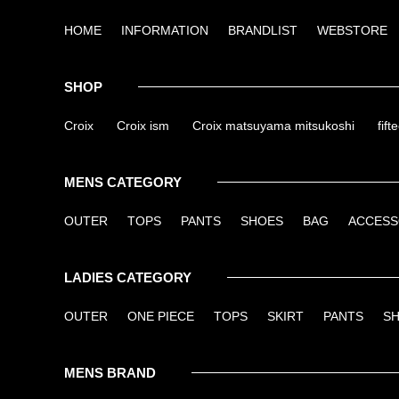
HOME
INFORMATION
BRANDLIST
WEBSTORE
SHOP
Croix
Croix ism
Croix matsuyama mitsukoshi
fift
MENS CATEGORY
OUTER
TOPS
PANTS
SHOES
BAG
ACCES
LADIES CATEGORY
OUTER
ONE PIECE
TOPS
SKIRT
PANTS
S
MENS BRAND