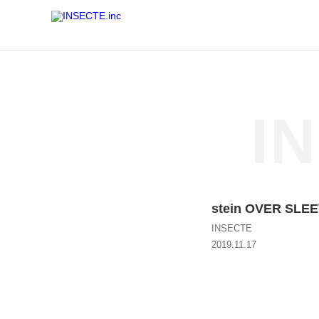
Warning
: Use of undefined constant - assumed ' ' (this will throw an E
I
stein OVER SLE
INSECTE
2019.11.17