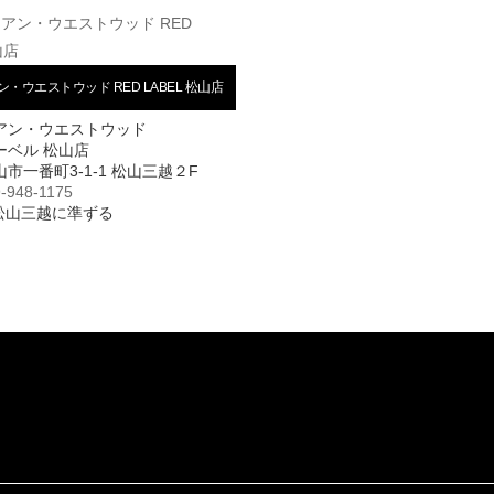
・ウエストウッド RED LABEL 松山店
アン・ウエストウッド
ーベル 松山店
市一番町3-1-1 松山三越２F
-948-1175
 松山三越に準ずる