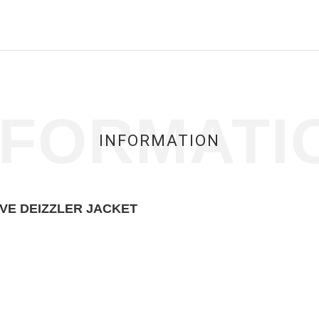
rror in a future version of PHP) in
/home/users/2/adgrow/web/insecte
NFORMATI
INFORMATION
EVE DEIZZLER JACKET