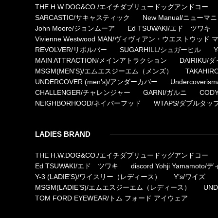
THE H.W.DOG&CO./エイチダブリュードッグアンドコー
SARCASTIC/サキャスティック
New Manual/ニューマ
John Moore/ジョンムーア
Ed TSUWAKI/エド ツワキ
Vivienne Westwood MAN/ヴィヴィアン・ウエストウッド 
REVOLVER/リボルバー
SUGARHILL/シュガーヒル
MAIN ATTRACTION/メインアトラクション
DAIRIKU/
MSGM(MEN’S)/エムエスジーエム（メンズ）
TAKAHIR
UNDERCOVER (men’s)/アンダーカバー
Undercove
CHALLENGER/チャレンジャー
GARNI/ガルニ
COD
NEIGHBORHOOD/ネイバーフッド
WTAPS/ダブルタッ
LADIES BRAND
THE H.W.DOG&CO./エイチダブリュードッグアンドコー
Ed TSUWAKI/エド ツワキ
discord Yohji Yamam
Y-3 (LADIE’S)/ワイスリー（レディース）
Y’s/ワイズ
MSGM(LADIE’S)/エムエスジーエム（レディース）
UND
TOM FORD EYEWEAR/トム フォード アイウェア