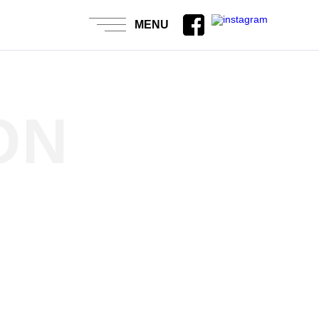
/wp-content/themes/insecte/single.php
on line
1
MENU
ON